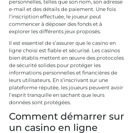
personnelles, telles que son nom, son adresse
e-mail et des détails de paiement. Une fois
l’inscription effectuée, le joueur peut
commencer à déposer des fonds et à
explorer les différents jeux proposés.
Il est essentiel de s’assurer que le casino en
ligne choisi est fiable et sécurisé. Les casinos
bien établis mettent en œuvre des protocoles
de sécurité solides pour protéger les
informations personnelles et financières de
leurs utilisateurs. En s’inscrivant sur une
plateforme réputée, les joueurs peuvent avoir
l’esprit tranquille en sachant que leurs
données sont protégées.
Comment démarrer sur
un casino en ligne