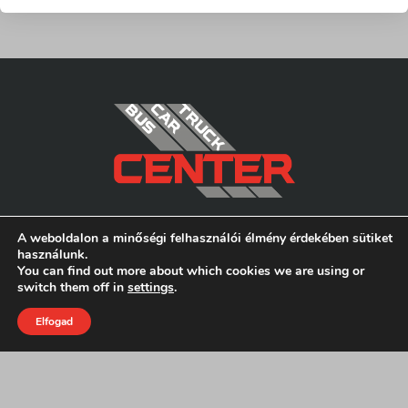
A weboldalon a minőségi felhasználói élmény érdekében sütiket
Központi szám: +36 23 540 444
használunk.
Munkafelvétel: +36 20 475 3656
You can find out more about which cookies we are using or
switch them off in
settings
.
info@bctc.hu
2440 Százhalombatta Benta Major hrsz. 2982/7
Elfogad
Nyitva tartás: Hétfő - Péntek 8:00-16:00