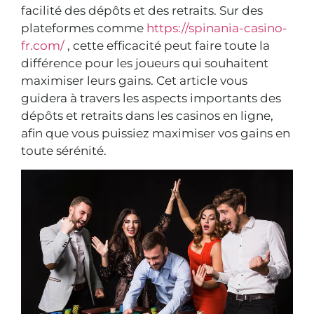
facilité des dépôts et des retraits. Sur des
plateformes comme
https://spinania-casino-
fr.com/
, cette efficacité peut faire toute la
différence pour les joueurs qui souhaitent
maximiser leurs gains. Cet article vous
guidera à travers les aspects importants des
dépôts et retraits dans les casinos en ligne,
afin que vous puissiez maximiser vos gains en
toute sérénité.