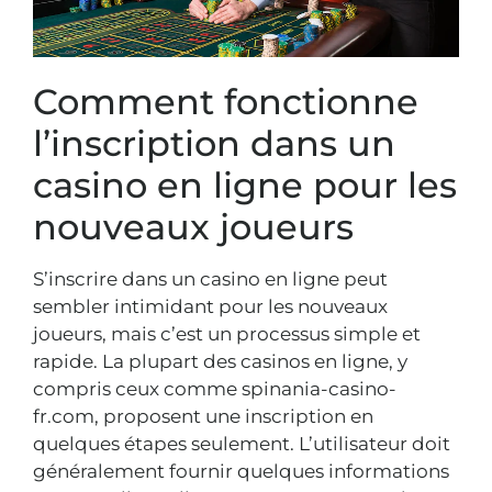
Comment fonctionne
l’inscription dans un
casino en ligne pour les
nouveaux joueurs
S’inscrire dans un casino en ligne peut
sembler intimidant pour les nouveaux
joueurs, mais c’est un processus simple et
rapide. La plupart des casinos en ligne, y
compris ceux comme spinania-casino-
fr.com, proposent une inscription en
quelques étapes seulement. L’utilisateur doit
généralement fournir quelques informations