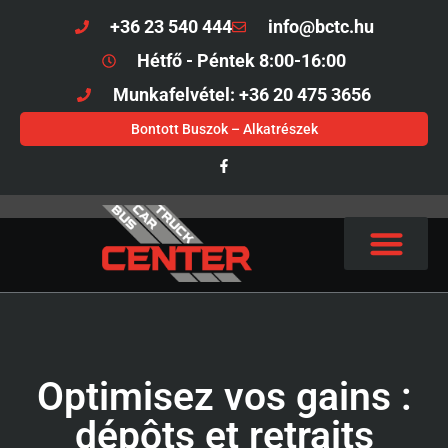
+36 23 540 444
info@bctc.hu
Hétfő - Péntek 8:00-16:00
Munkafelvétel: +36 20 475 3656
Bontott Buszok – Alkatrészek
Optimisez vos gains :
dépôts et retraits