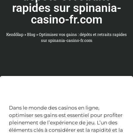
rapides sur spinania-
casino-fr.com
Kezdőlap
»
Blog
»
Optimisez vos gains : dépôts et retraits rapides
sur spinania-casino-fr.com
Dans le monde des casinos en ligne,
optimiser ses gains est essentiel pour profiter
pleinement de l’expérience de jeu. L’un des
éléments clés à considérer est la rapidité et la