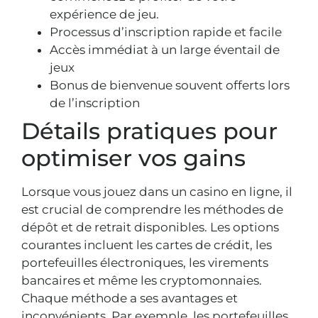
expérience de jeu.
Processus d’inscription rapide et facile
Accès immédiat à un large éventail de
jeux
Bonus de bienvenue souvent offerts lors
de l’inscription
Détails pratiques pour
optimiser vos gains
Lorsque vous jouez dans un casino en ligne, il
est crucial de comprendre les méthodes de
dépôt et de retrait disponibles. Les options
courantes incluent les cartes de crédit, les
portefeuilles électroniques, les virements
bancaires et même les cryptomonnaies.
Chaque méthode a ses avantages et
inconvénients. Par exemple, les portefeuilles