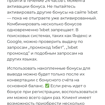
пройти в течение 24 часов с момента
активации бонуса. Не пытайтесь
активировать другие бонусы на сайте 1xbet
— пока не отыграете уже активированный.
Комбинировать несколько бонусов
одновременно 1xbet запрещает. В
поисковых системах, таких как Яндекс и
Google, можно проверить выдачу по
запросам „промокод 1хбет”, „1xbet
промокод” и подобным запросам на
других языках.
Использовать накопленные бонусы для
вывода можно будет только после их
конвертации с бонусного счёта на
основной баланс.
Если речь идет о
бонусе при регистрации, воспользоваться
им можно всего один раз. Клиент имеет
возможность приобрести несколько