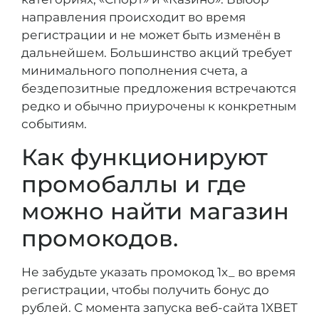
направления происходит во время
регистрации и не может быть изменён в
дальнейшем. Большинство акций требует
минимального пополнения счета, а
бездепозитные предложения встречаются
редко и обычно приурочены к конкретным
событиям.
Как функционируют
промобаллы и где
можно найти магазин
промокодов.
Не забудьте указать промокод 1x_ во время
регистрации, чтобы получить бонус до
рублей. С момента запуска веб-сайта 1XBET